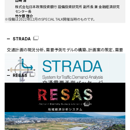
山崎 清
株式会社日本政策投資銀行 設備投資研究所 副所長 兼 金融経済研究
センター長
竹ケ原 啓介
※役職は2022年12月のSPECIAL TALK開催当時のものです。
STRADA
交通計画の現況分析、需要予測モデルの構築、計画案の策定、需要
予測及び評価など、効率よく作業を行うためのパッケージシステム
です。
RESAS
産業構造や人口動態、人の流れなどの官民ビッグデータを集約し、
可視化するシステムです。
不動産ストック政策・ビジネスの支援
不動産ストックの良質化、流通の活性化、再生利活用等に取組む事
業者、地域の担い手の支援を行っています。